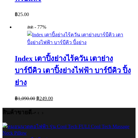
฿
25.00
ลด - 77%
Index เตาปิ้งย่างไร้ควัน เตาย่าง
บาร์บีคิว เตาปิ้งย่างไฟฟ้า บาร์บีคิว ปิ้ง
ย่าง
Original
Current
฿
1,090.00
฿
249.00
price
price
was:
is:
สินค้าขายดี
฿1,090.00.
฿249.00.