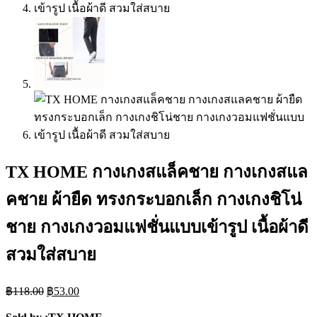
TX HOME กางเกงสแล็คชาย กางเกงสแล
คชาย ผ้ายืด ทรงกระบอกเล็ก กางเกงชิโน่
ชาย กางเกงวอมแฟชั่นแบบเข้ารูป เนื้อผ้าดี
สวมใส่สบาย
Original
Current
฿
118.00
฿
53.00
price
price
was:
is: