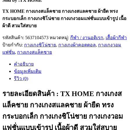
Sold by :TX HOME
฿118.00.
฿53.00.
TX HOME กางเกงสแล็คชาย กางเกงสแลคชาย ผ้ายืด ทรง
กระบอกเล็ก กางเกงชิโน่ชาย กางเกงวอมแฟชั่นแบบเข้ารูป เนื้อ
ผ้าดี สวมใส่สบาย
รหัสสินค้า:
5637104573
หมวดหมู่:
กีฬา / งานอดิเรก
,
เสื้อผ้ากีฬา
ป้ายกำกับ:
กางเกงชิโน่ชาย
,
กางเกงผ้าคอตตอล
,
กางเกงวอม
แฟชั่น
,
กางเกงสแล็คชาย
คำอธิบาย
ข้อมูลเพิ่มเติม
รีวิว (0)
รายละเอียดสินค้า : TX HOME กางเกงส
แล็คชาย กางเกงสแลคชาย ผ้ายืด ทรง
กระบอกเล็ก กางเกงชิโน่ชาย กางเกงวอม
แฟชั่นแบบเข้ารูป เนื้อผ้าดี สวมใส่สบาย