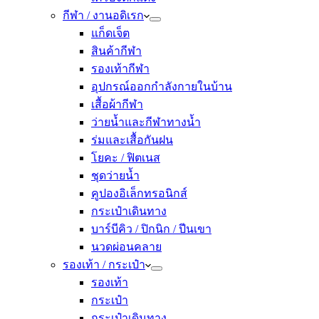
กีฬา / งานอดิเรก
แก็ดเจ็ต
สินค้ากีฬา
รองเท้ากีฬา
อุปกรณ์ออกกำลังกายในบ้าน
เสื้อผ้ากีฬา
ว่ายน้ำและกีฬาทางน้ำ
ร่มและเสื้อกันฝน
โยคะ / ฟิตเนส
ชุดว่ายน้ำ
คูปองอิเล็กทรอนิกส์
กระเป๋าเดินทาง
บาร์บีคิว / ปิกนิก / ปีนเขา
นวดผ่อนคลาย
รองเท้า / กระเป๋า
รองเท้า
กระเป๋า
กระเป๋าเดินทาง