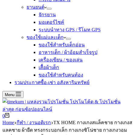
ยานยนต์
จักรยาน
มอเตอร์ไซค์
ระบบนำทาง GPS / รีโมท GPS
ของใช้แม่และเด็ก
ของใช้สำหรับเด็กอ่อน
อาหารเด็ก / ผ้าอ้อมสำเร็จรูป
เครื่องเขียน / ของเล่น
เสื้อผ้าเด็ก
ของใช้สำหรับคนท้อง
รวมประกาศซื้อ-เช่า อสังหาริมทรัพย์
Menu
Shopping
0
cart
Home
กีฬา / งานอดิเรก
TX HOME กางเกงสแล็คชาย กางเกงส
แลคชาย ผ้ายืด ทรงกระบอกเล็ก กางเกงชิโน่ชาย กางเกงวอม