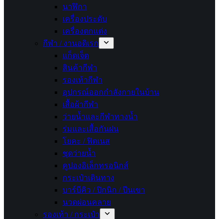
นาฬิกา
เครื่องประดับ
เครื่องตกแต่ง
กีฬา / งานอดิเรก
แก็ดเจ็ต
สินค้ากีฬา
รองเท้ากีฬา
อุปกรณ์ออกกำลังกายในบ้าน
เสื้อผ้ากีฬา
ว่ายน้ำและกีฬาทางน้ำ
ร่มและเสื้อกันฝน
โยคะ / ฟิตเนส
ชุดว่ายน้ำ
คูปองอิเล็กทรอนิกส์
กระเป๋าเดินทาง
บาร์บีคิว / ปิกนิก / ปีนเขา
นวดผ่อนคลาย
รองเท้า / กระเป๋า