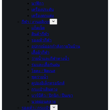
นาฬิกา
เครื่องประดับ
เครื่องตกแต่ง
กีฬา / งานอดิเรก
แก็ดเจ็ต
สินค้ากีฬา
รองเท้ากีฬา
อุปกรณ์ออกกำลังกายในบ้าน
เสื้อผ้ากีฬา
ว่ายน้ำและกีฬาทางน้ำ
ร่มและเสื้อกันฝน
โยคะ / ฟิตเนส
ชุดว่ายน้ำ
คูปองอิเล็กทรอนิกส์
กระเป๋าเดินทาง
บาร์บีคิว / ปิกนิก / ปีนเขา
นวดผ่อนคลาย
รองเท้า / กระเป๋า