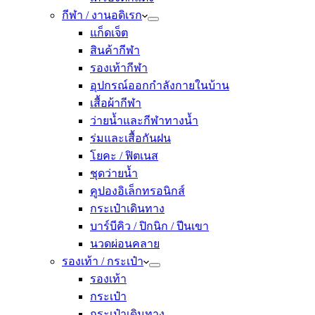
กีฬา / งานอดิเรก
แก็ดเจ็ต
สินค้ากีฬา
รองเท้ากีฬา
อุปกรณ์ออกกำลังกายในบ้าน
เสื้อผ้ากีฬา
ว่ายน้ำและกีฬาทางน้ำ
ร่มและเสื้อกันฝน
โยคะ / ฟิตเนส
ชุดว่ายน้ำ
คูปองอิเล็กทรอนิกส์
กระเป๋าเดินทาง
บาร์บีคิว / ปิกนิก / ปีนเขา
นวดผ่อนคลาย
รองเท้า / กระเป๋า
รองเท้า
กระเป๋า
กระเป๋าเดินทาง