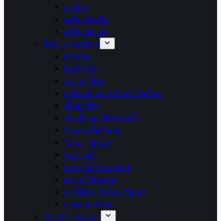
นาฬิกา
เครื่องประดับ
เครื่องตกแต่ง
กีฬา / งานอดิเรก
แก็ดเจ็ต
สินค้ากีฬา
รองเท้ากีฬา
อุปกรณ์ออกกำลังกายในบ้าน
เสื้อผ้ากีฬา
ว่ายน้ำและกีฬาทางน้ำ
ร่มและเสื้อกันฝน
โยคะ / ฟิตเนส
ชุดว่ายน้ำ
คูปองอิเล็กทรอนิกส์
กระเป๋าเดินทาง
บาร์บีคิว / ปิกนิก / ปีนเขา
นวดผ่อนคลาย
รองเท้า / กระเป๋า