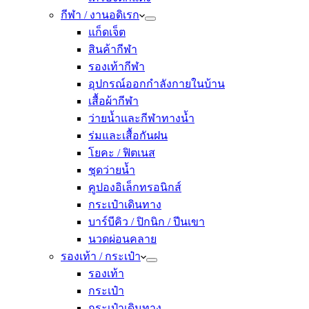
กีฬา / งานอดิเรก
แก็ดเจ็ต
สินค้ากีฬา
รองเท้ากีฬา
อุปกรณ์ออกกำลังกายในบ้าน
เสื้อผ้ากีฬา
ว่ายน้ำและกีฬาทางน้ำ
ร่มและเสื้อกันฝน
โยคะ / ฟิตเนส
ชุดว่ายน้ำ
คูปองอิเล็กทรอนิกส์
กระเป๋าเดินทาง
บาร์บีคิว / ปิกนิก / ปีนเขา
นวดผ่อนคลาย
รองเท้า / กระเป๋า
รองเท้า
กระเป๋า
กระเป๋าเดินทาง