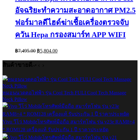
อัจฉริยะทำความสะอาดอากาศ PM2.5
ฟอร์มาลดีไฮด์ฆ่าเชื้อเครื่องตรวจจับ
ควัน Hepa กรองสมาร์ท APP WIFI
Original
Current
฿
7,495.00
฿
5,804.00
price
price
was:
is:
สินค้าขายดี
฿7,495.00.
฿5,804.00.
หมอนนวดคอไฟฟ้า รุ่น Cool Tech FULI Cool Tech Massage
Neck Pillow
Vivo วีโว่ Mobileโทรศัพท์มือถือ สมาร์ทโฟน รุ่น v23e RAM8+4
* ROM128 เครื่องแท้ รับประกัน 1 ปี ราคาประหยัด