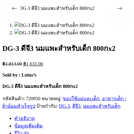
DG-3 ดีจี3 นมแพะสำหรับเด็ก 800กx2
Original
Current
฿
1,813.00
฿
1,631.00
price
price
was:
is:
Sold by : Lotus’s
฿1,813.00.
฿1,631.00.
DG-3 ดีจี3 นมแพะสำหรับเด็ก 800กx2
รหัสสินค้า:
720950
หมวดหมู่:
ของใช้แม่และเด็ก
,
อาหารเด็ก /
ผ้าอ้อมสำเร็จรูป
ป้ายกำกับ:
DG-3
,
ดีจี3
,
นมแพะสำหรับเด็ก
คำอธิบาย
ข้อมูลเพิ่มเติม
รีวิว (0)