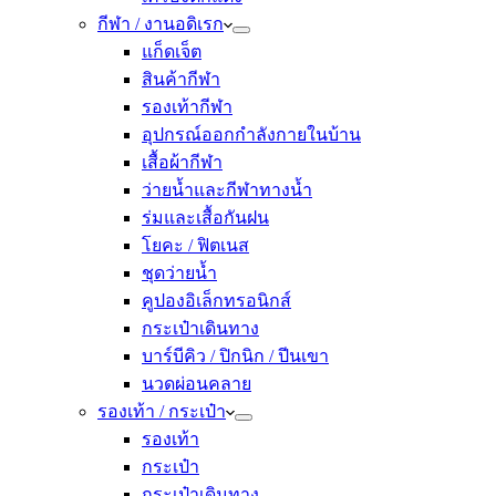
กีฬา / งานอดิเรก
แก็ดเจ็ต
สินค้ากีฬา
รองเท้ากีฬา
อุปกรณ์ออกกำลังกายในบ้าน
เสื้อผ้ากีฬา
ว่ายน้ำและกีฬาทางน้ำ
ร่มและเสื้อกันฝน
โยคะ / ฟิตเนส
ชุดว่ายน้ำ
คูปองอิเล็กทรอนิกส์
กระเป๋าเดินทาง
บาร์บีคิว / ปิกนิก / ปีนเขา
นวดผ่อนคลาย
รองเท้า / กระเป๋า
รองเท้า
กระเป๋า
กระเป๋าเดินทาง