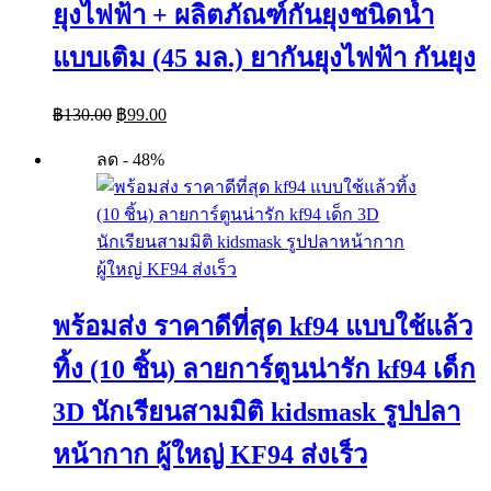
ยุงไฟฟ้า + ผลิตภัณฑ์กันยุงชนิดน้ำ
แบบเติม (45 มล.) ยากันยุงไฟฟ้า กันยุง
Original
Current
฿
130.00
฿
99.00
price
price
was:
is:
ลด - 48%
฿130.00.
฿99.00.
พร้อมส่ง ราคาดีที่สุด kf94 แบบใช้แล้ว
ทิ้ง (10 ชิ้น) ลายการ์ตูนน่ารัก kf94 เด็ก
3D นักเรียนสามมิติ kidsmask รูปปลา
หน้ากาก ผู้ใหญ่ KF94 ส่งเร็ว