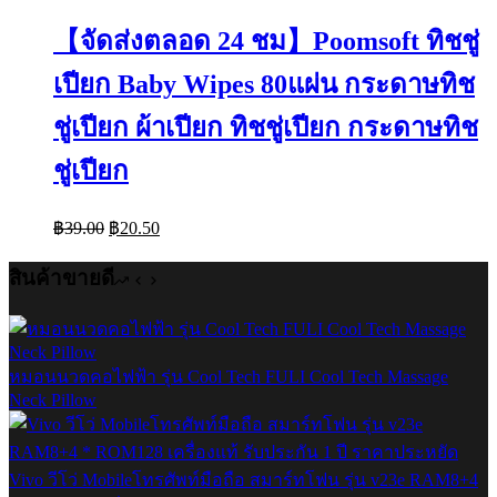
【จัดส่งตลอด 24 ชม】Poomsoft ทิชชู่
เปียก Baby Wipes 80แผ่น กระดาษทิช
ชู่เปียก ผ้าเปียก ทิชชู่เปียก กระดาษทิช
ชู่เปียก
Original
Current
฿
39.00
฿
20.50
price
price
was:
is:
สินค้าขายดี
฿39.00.
฿20.50.
หมอนนวดคอไฟฟ้า รุ่น Cool Tech FULI Cool Tech Massage
Neck Pillow
Vivo วีโว่ Mobileโทรศัพท์มือถือ สมาร์ทโฟน รุ่น v23e RAM8+4