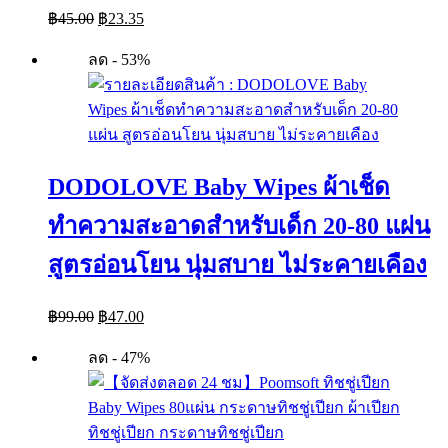
Original
Current
฿
45.00
฿
23.35
price
price
was:
is:
ลด - 53%
฿45.00.
฿23.35.
DODOLOVE Baby Wipes ผ้าเช็ด
ทำความสะอาดสำหรับเด็ก 20-80 แผ่น
สูตรอ่อนโยน นุ่มสบาย ไม่ระคายเคือง
Original
Current
฿
99.00
฿
47.00
price
price
was:
is:
ลด - 47%
฿99.00.
฿47.00.