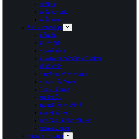
นาฬิกา
เครื่องประดับ
เครื่องตกแต่ง
กีฬา / งานอดิเรก
แก็ดเจ็ต
สินค้ากีฬา
รองเท้ากีฬา
อุปกรณ์ออกกำลังกายในบ้าน
เสื้อผ้ากีฬา
ว่ายน้ำและกีฬาทางน้ำ
ร่มและเสื้อกันฝน
โยคะ / ฟิตเนส
ชุดว่ายน้ำ
คูปองอิเล็กทรอนิกส์
กระเป๋าเดินทาง
บาร์บีคิว / ปิกนิก / ปีนเขา
นวดผ่อนคลาย
รองเท้า / กระเป๋า