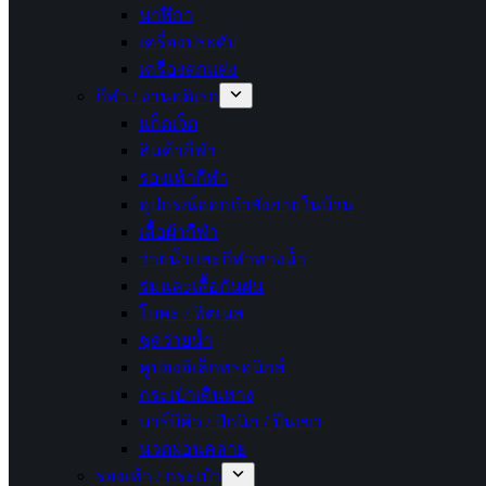
นาฬิกา
เครื่องประดับ
เครื่องตกแต่ง
กีฬา / งานอดิเรก
แก็ดเจ็ต
สินค้ากีฬา
รองเท้ากีฬา
อุปกรณ์ออกกำลังกายในบ้าน
เสื้อผ้ากีฬา
ว่ายน้ำและกีฬาทางน้ำ
ร่มและเสื้อกันฝน
โยคะ / ฟิตเนส
ชุดว่ายน้ำ
คูปองอิเล็กทรอนิกส์
กระเป๋าเดินทาง
บาร์บีคิว / ปิกนิก / ปีนเขา
นวดผ่อนคลาย
รองเท้า / กระเป๋า