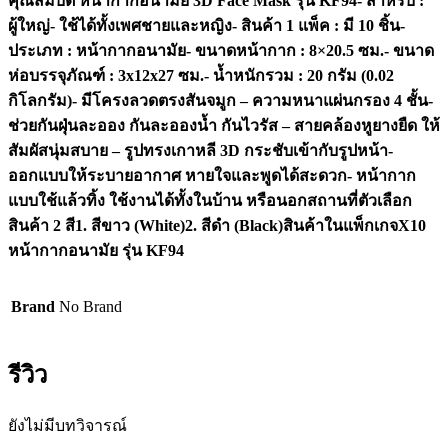
คุณสมบัติ หน้ากากอนามัย 3D Face Mask รุ่น KF94- สำหรับ :
ผู้ใหญ่- ใช้ได้ทั้งเพศชายและหญิง- สินค้า 1 แพ็ค : มี 10 ชิ้น-
ประเภท : หน้ากากอนามัย- ขนาดหน้ากาก : 8×20.5 ซม.- ขนาด
ห่อบรรจุภัณฑ์ : 3x12x27 ซม.- น้ำหนักรวม : 20 กรัม (0.02
กิโลกรัม)- มีโครงลวดตรงสันจมูก – ความหนาแผ่นกรอง 4 ชั้น-
ช่วยกันฝุ่นละออง กันละอองน้ำ กันไวรัส – สายคล้องหูยางยืด ให้
สัมผัสนุ่มสบาย – รูปทรงเกาหลี 3D กระชับเข้ากับรูปหน้า-
ออกแบบให้ระบายอากาศ หายใจและพูดได้สะดวก- หน้ากาก
แบบใช้แล้วทิ้ง ใช้งานได้ทั้งในบ้าน หรือนอกสถานที่ตัวเลือก
สินค้า 2 สี1. สีขาว (White)2. สีดำ (Black)สินค้าในแพ็กเกจX10
หน้ากากอนามัย รุ่น KF94
Brand
No Brand
รีวิว
ยังไม่มีบทวิจารณ์