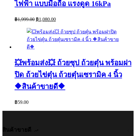
ไฟฟ้า แบบมือถือ แรงดูด 16kPa
Original
Current
฿
1,999.00
฿
1,080.00
price
price
was:
is:
฿1,999.00.
฿1,080.00.
💥พร้อมส่ง💥 ถ้วยซุป ถ้วยตุ๋น พร้อมฝา
ปิด ถ้วยไข่ตุ๋น ถ้วยตุ๋นเซรามิค 4 นิ้ว
🔶สินค้าขายดี🔶
฿
59.00
สินค้าขายดี