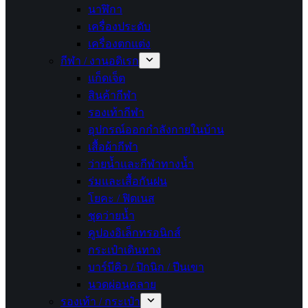
นาฬิกา
เครื่องประดับ
เครื่องตกแต่ง
กีฬา / งานอดิเรก
แก็ดเจ็ต
สินค้ากีฬา
รองเท้ากีฬา
อุปกรณ์ออกกำลังกายในบ้าน
เสื้อผ้ากีฬา
ว่ายน้ำและกีฬาทางน้ำ
ร่มและเสื้อกันฝน
โยคะ / ฟิตเนส
ชุดว่ายน้ำ
คูปองอิเล็กทรอนิกส์
กระเป๋าเดินทาง
บาร์บีคิว / ปิกนิก / ปีนเขา
นวดผ่อนคลาย
รองเท้า / กระเป๋า