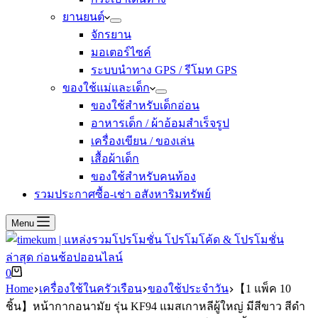
ยานยนต์
จักรยาน
มอเตอร์ไซค์
ระบบนำทาง GPS / รีโมท GPS
ของใช้แม่และเด็ก
ของใช้สำหรับเด็กอ่อน
อาหารเด็ก / ผ้าอ้อมสำเร็จรูป
เครื่องเขียน / ของเล่น
เสื้อผ้าเด็ก
ของใช้สำหรับคนท้อง
รวมประกาศซื้อ-เช่า อสังหาริมทรัพย์
Menu
Shopping
0
cart
Home
เครื่องใช้ในครัวเรือน
ของใช้ประจำวัน
【1 แพ็ค 10
ชิ้น】หน้ากากอนามัย รุ่น KF94 แมสเกาหลีผู้ใหญ่ มีสีขาว สีดำ