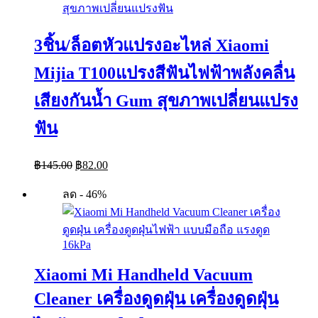
3ชิ้น/ล็อตหัวแปรงอะไหล่ Xiaomi
Mijia T100แปรงสีฟันไฟฟ้าพลังคลื่น
เสียงกันน้ำ Gum สุขภาพเปลี่ยนแปรง
ฟัน
Original
Current
฿
145.00
฿
82.00
price
price
was:
is:
ลด - 46%
฿145.00.
฿82.00.
Xiaomi Mi Handheld Vacuum
Cleaner เครื่องดูดฝุ่น เครื่องดูดฝุ่น