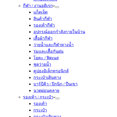
กีฬา / งานอดิเรก
แก็ดเจ็ต
สินค้ากีฬา
รองเท้ากีฬา
อุปกรณ์ออกกำลังกายในบ้าน
เสื้อผ้ากีฬา
ว่ายน้ำและกีฬาทางน้ำ
ร่มและเสื้อกันฝน
โยคะ / ฟิตเนส
ชุดว่ายน้ำ
คูปองอิเล็กทรอนิกส์
กระเป๋าเดินทาง
บาร์บีคิว / ปิกนิก / ปีนเขา
นวดผ่อนคลาย
รองเท้า / กระเป๋า
รองเท้า
กระเป๋า
กระเป๋าเดินทาง