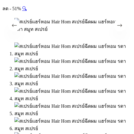
ลด - 51%
🔍