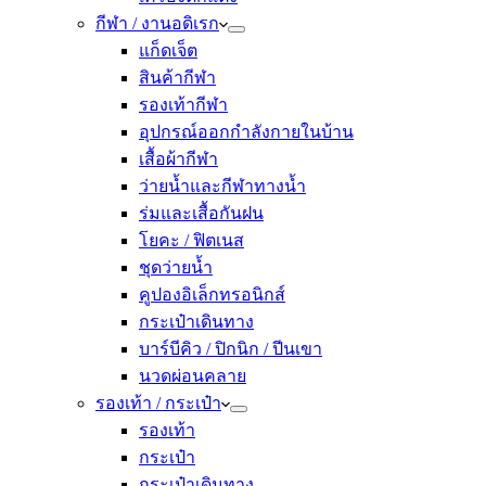
กีฬา / งานอดิเรก
แก็ดเจ็ต
สินค้ากีฬา
รองเท้ากีฬา
อุปกรณ์ออกกำลังกายในบ้าน
เสื้อผ้ากีฬา
ว่ายน้ำและกีฬาทางน้ำ
ร่มและเสื้อกันฝน
โยคะ / ฟิตเนส
ชุดว่ายน้ำ
คูปองอิเล็กทรอนิกส์
กระเป๋าเดินทาง
บาร์บีคิว / ปิกนิก / ปีนเขา
นวดผ่อนคลาย
รองเท้า / กระเป๋า
รองเท้า
กระเป๋า
กระเป๋าเดินทาง