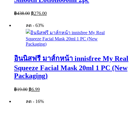
Original
Current
฿
438.00
฿
276.00
price
price
was:
is:
ลด - 63%
฿438.00.
฿276.00.
อินนิสฟรี มาส์กหน้า innisfree My Real
Squeeze Facial Mask 20ml 1 PC (New
Packaging)
Original
Current
฿
19.00
฿
6.99
price
price
was:
is:
ลด - 16%
฿19.00.
฿6.99.