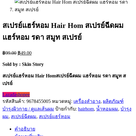
สเปรย์แฮร์หอม Hair Hom สเปรย์ฉีดผม
แฮร์หอม รดา สมูท สเปรย์
Original
Current
฿
99.00
฿
49.00
price
price
was:
is:
Sold by : Skin Story
฿99.00.
฿49.00.
สเปรย์แฮร์หอม Hair Homสเปรย์ฉีดผม แฮร์หอม รดา สมูท ส
เปรย์
Lazada
shopee
รหัสสินค้า:
9678455005
หมวดหมู่:
เครื่องสำอาง
,
ผลิตภัณฑ์
บำรุงผิวกาย / ดูแลเส้นผม
ป้ายกำกับ:
hairhom
,
น้ำหอมผม
,
บำรุง
ผม
,
สเปรย์ฉีดผม
,
สเปรย์แฮร์หอม
คำอธิบาย