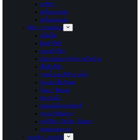
นาฬิกา
เครื่องประดับ
เครื่องตกแต่ง
กีฬา / งานอดิเรก
แก็ดเจ็ต
สินค้ากีฬา
รองเท้ากีฬา
อุปกรณ์ออกกำลังกายในบ้าน
เสื้อผ้ากีฬา
ว่ายน้ำและกีฬาทางน้ำ
ร่มและเสื้อกันฝน
โยคะ / ฟิตเนส
ชุดว่ายน้ำ
คูปองอิเล็กทรอนิกส์
กระเป๋าเดินทาง
บาร์บีคิว / ปิกนิก / ปีนเขา
นวดผ่อนคลาย
รองเท้า / กระเป๋า