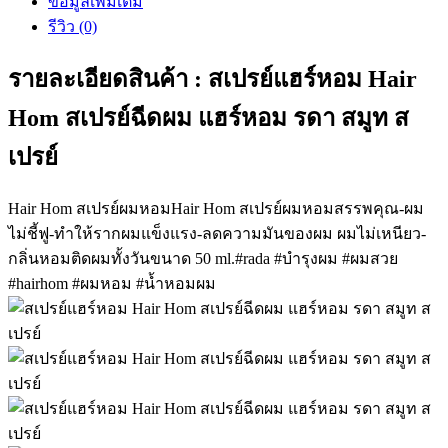
ข้อมูลเพิ่มเติม
รีวิว (0)
รายละเอียดสินค้า : สเปรย์แฮร์หอม Hair
Hom สเปรย์ฉีดผม แฮร์หอม รดา สมูท ส
เปรย์
Hair Hom สเปรย์ผมหอมHair Hom สเปรย์ผมหอมสรรพคุณ-ผม
ไม่ชี้ฟู-ทำให้รากผมแข็งแรง-ลดความมันของผม ผมไม่เหนียว-
กลิ่นหอมติดผมทั้งวันขนาด 50 ml.#rada #บำรุงผม #ผมสวย
#hairhom #ผมหอม #น้ำหอมผม