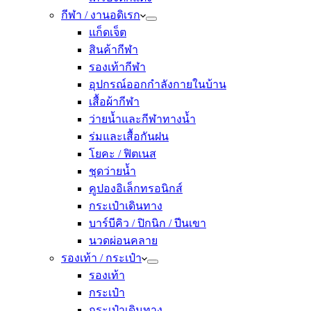
กีฬา / งานอดิเรก
แก็ดเจ็ต
สินค้ากีฬา
รองเท้ากีฬา
อุปกรณ์ออกกำลังกายในบ้าน
เสื้อผ้ากีฬา
ว่ายน้ำและกีฬาทางน้ำ
ร่มและเสื้อกันฝน
โยคะ / ฟิตเนส
ชุดว่ายน้ำ
คูปองอิเล็กทรอนิกส์
กระเป๋าเดินทาง
บาร์บีคิว / ปิกนิก / ปีนเขา
นวดผ่อนคลาย
รองเท้า / กระเป๋า
รองเท้า
กระเป๋า
กระเป๋าเดินทาง