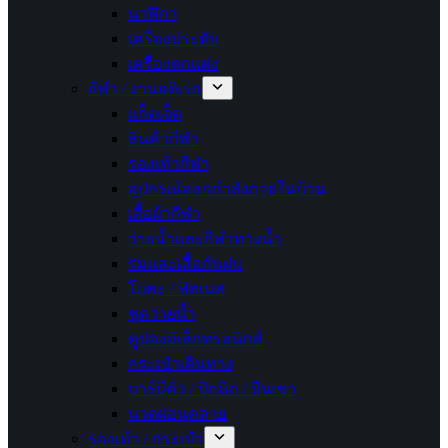
นาฬิกา
เครื่องประดับ
เครื่องตกแต่ง
กีฬา / งานอดิเรก
แก็ดเจ็ต
สินค้ากีฬา
รองเท้ากีฬา
อุปกรณ์ออกกำลังกายในบ้าน
เสื้อผ้ากีฬา
ว่ายน้ำและกีฬาทางน้ำ
ร่มและเสื้อกันฝน
โยคะ / ฟิตเนส
ชุดว่ายน้ำ
คูปองอิเล็กทรอนิกส์
กระเป๋าเดินทาง
บาร์บีคิว / ปิกนิก / ปีนเขา
นวดผ่อนคลาย
รองเท้า / กระเป๋า