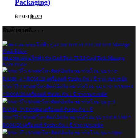
Packaging)
Original
Current
฿
19.00
฿
6.99
price
price
was:
is:
สินค้าขายดี
฿19.00.
฿6.99.
หมอนนวดคอไฟฟ้า รุ่น Cool Tech FULI Cool Tech Massage
Neck Pillow
Vivo วีโว่ Mobileโทรศัพท์มือถือ สมาร์ทโฟน รุ่น v23e RAM8+4
* ROM128 เครื่องแท้ รับประกัน 1 ปี ราคาประหยัด
Vivo วีโว่ Mobileโทรศัพท์มือถือ สมาร์ทโฟน รุ่น y33s RAM8 *
ROM128 เครื่องแท้ รับประกัน 1 ปี ราคาประหยัด