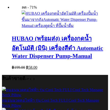
ลด - 71%
HUBAO (พร้อมส่ง) เครื่องกดน้ำ
อัตโนมัติ (มินิ) เครื่องสีดำ Automatic
Water Dispenser Pump-Manual
Original
Current
฿
199.00
฿
58.00
price
price
was:
is:
สินค้าขายดี
฿199.00.
฿58.00.
หมอนนวดคอไฟฟ้า รุ่น Cool Tech FULI Cool Tech Massage
Neck Pillow