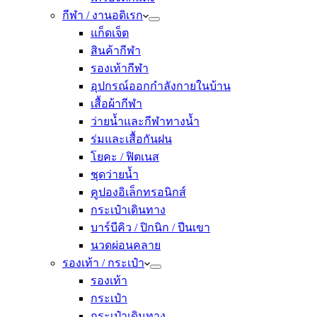
กีฬา / งานอดิเรก
แก็ดเจ็ต
สินค้ากีฬา
รองเท้ากีฬา
อุปกรณ์ออกกำลังกายในบ้าน
เสื้อผ้ากีฬา
ว่ายน้ำและกีฬาทางน้ำ
ร่มและเสื้อกันฝน
โยคะ / ฟิตเนส
ชุดว่ายน้ำ
คูปองอิเล็กทรอนิกส์
กระเป๋าเดินทาง
บาร์บีคิว / ปิกนิก / ปีนเขา
นวดผ่อนคลาย
รองเท้า / กระเป๋า
รองเท้า
กระเป๋า
กระเป๋าเดินทาง