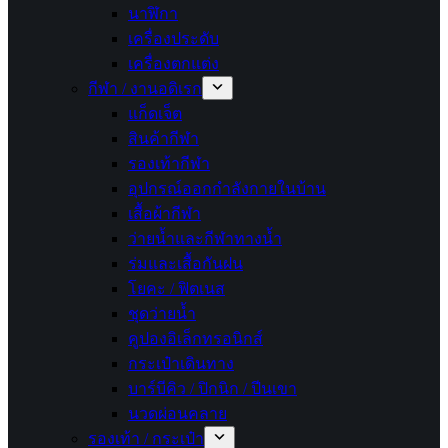
นาฬิกา
เครื่องประดับ
เครื่องตกแต่ง
กีฬา / งานอดิเรก
แก็ดเจ็ต
สินค้ากีฬา
รองเท้ากีฬา
อุปกรณ์ออกกำลังกายในบ้าน
เสื้อผ้ากีฬา
ว่ายน้ำและกีฬาทางน้ำ
ร่มและเสื้อกันฝน
โยคะ / ฟิตเนส
ชุดว่ายน้ำ
คูปองอิเล็กทรอนิกส์
กระเป๋าเดินทาง
บาร์บีคิว / ปิกนิก / ปีนเขา
นวดผ่อนคลาย
รองเท้า / กระเป๋า