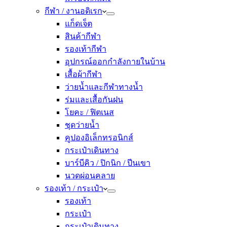
กีฬา / งานอดิเรก
แก็ดเจ็ต
สินค้ากีฬา
รองเท้ากีฬา
อุปกรณ์ออกกำลังกายในบ้าน
เสื้อผ้ากีฬา
ว่ายน้ำและกีฬาทางน้ำ
ร่มและเสื้อกันฝน
โยคะ / ฟิตเนส
ชุดว่ายน้ำ
คูปองอิเล็กทรอนิกส์
กระเป๋าเดินทาง
บาร์บีคิว / ปิกนิก / ปีนเขา
นวดผ่อนคลาย
รองเท้า / กระเป๋า
รองเท้า
กระเป๋า
กระเป๋าเดินทาง