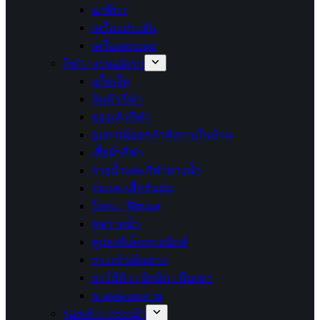
นาฬิกา
เครื่องประดับ
เครื่องตกแต่ง
กีฬา / งานอดิเรก
แก็ดเจ็ต
สินค้ากีฬา
รองเท้ากีฬา
อุปกรณ์ออกกำลังกายในบ้าน
เสื้อผ้ากีฬา
ว่ายน้ำและกีฬาทางน้ำ
ร่มและเสื้อกันฝน
โยคะ / ฟิตเนส
ชุดว่ายน้ำ
คูปองอิเล็กทรอนิกส์
กระเป๋าเดินทาง
บาร์บีคิว / ปิกนิก / ปีนเขา
นวดผ่อนคลาย
รองเท้า / กระเป๋า