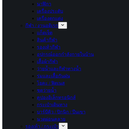
นาฬิกา
เครื่องประดับ
เครื่องตกแต่ง
กีฬา / งานอดิเรก
แก็ดเจ็ต
สินค้ากีฬา
รองเท้ากีฬา
อุปกรณ์ออกกำลังกายในบ้าน
เสื้อผ้ากีฬา
ว่ายน้ำและกีฬาทางน้ำ
ร่มและเสื้อกันฝน
โยคะ / ฟิตเนส
ชุดว่ายน้ำ
คูปองอิเล็กทรอนิกส์
กระเป๋าเดินทาง
บาร์บีคิว / ปิกนิก / ปีนเขา
นวดผ่อนคลาย
รองเท้า / กระเป๋า