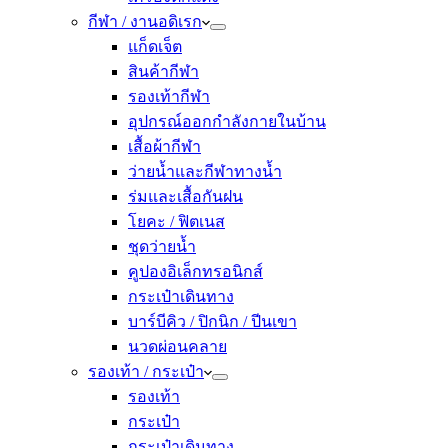
กีฬา / งานอดิเรก
แก็ดเจ็ต
สินค้ากีฬา
รองเท้ากีฬา
อุปกรณ์ออกกำลังกายในบ้าน
เสื้อผ้ากีฬา
ว่ายน้ำและกีฬาทางน้ำ
ร่มและเสื้อกันฝน
โยคะ / ฟิตเนส
ชุดว่ายน้ำ
คูปองอิเล็กทรอนิกส์
กระเป๋าเดินทาง
บาร์บีคิว / ปิกนิก / ปีนเขา
นวดผ่อนคลาย
รองเท้า / กระเป๋า
รองเท้า
กระเป๋า
กระเป๋าเดินทาง