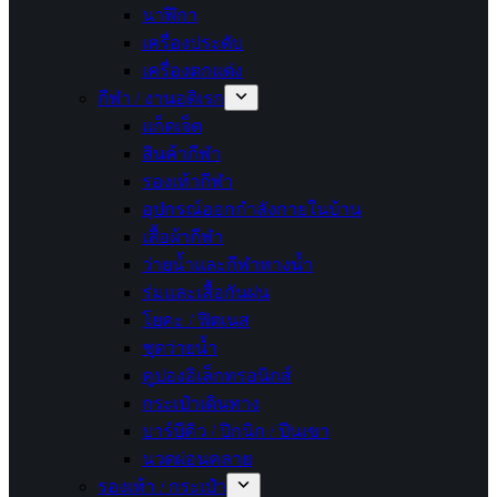
นาฬิกา
เครื่องประดับ
เครื่องตกแต่ง
กีฬา / งานอดิเรก
แก็ดเจ็ต
สินค้ากีฬา
รองเท้ากีฬา
อุปกรณ์ออกกำลังกายในบ้าน
เสื้อผ้ากีฬา
ว่ายน้ำและกีฬาทางน้ำ
ร่มและเสื้อกันฝน
โยคะ / ฟิตเนส
ชุดว่ายน้ำ
คูปองอิเล็กทรอนิกส์
กระเป๋าเดินทาง
บาร์บีคิว / ปิกนิก / ปีนเขา
นวดผ่อนคลาย
รองเท้า / กระเป๋า