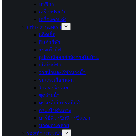
นาฬิกา
เครื่องประดับ
เครื่องตกแต่ง
กีฬา / งานอดิเรก
แก็ดเจ็ต
สินค้ากีฬา
รองเท้ากีฬา
อุปกรณ์ออกกำลังกายในบ้าน
เสื้อผ้ากีฬา
ว่ายน้ำและกีฬาทางน้ำ
ร่มและเสื้อกันฝน
โยคะ / ฟิตเนส
ชุดว่ายน้ำ
คูปองอิเล็กทรอนิกส์
กระเป๋าเดินทาง
บาร์บีคิว / ปิกนิก / ปีนเขา
นวดผ่อนคลาย
รองเท้า / กระเป๋า