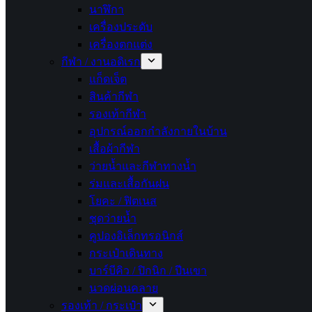
นาฬิกา
เครื่องประดับ
เครื่องตกแต่ง
กีฬา / งานอดิเรก
แก็ดเจ็ต
สินค้ากีฬา
รองเท้ากีฬา
อุปกรณ์ออกกำลังกายในบ้าน
เสื้อผ้ากีฬา
ว่ายน้ำและกีฬาทางน้ำ
ร่มและเสื้อกันฝน
โยคะ / ฟิตเนส
ชุดว่ายน้ำ
คูปองอิเล็กทรอนิกส์
กระเป๋าเดินทาง
บาร์บีคิว / ปิกนิก / ปีนเขา
นวดผ่อนคลาย
รองเท้า / กระเป๋า