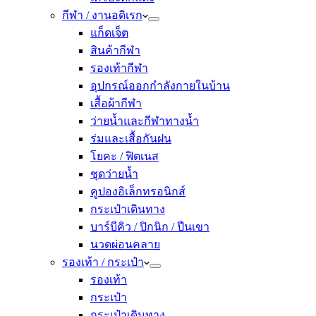
กีฬา / งานอดิเรก
แก็ดเจ็ต
สินค้ากีฬา
รองเท้ากีฬา
อุปกรณ์ออกกำลังกายในบ้าน
เสื้อผ้ากีฬา
ว่ายน้ำและกีฬาทางน้ำ
ร่มและเสื้อกันฝน
โยคะ / ฟิตเนส
ชุดว่ายน้ำ
คูปองอิเล็กทรอนิกส์
กระเป๋าเดินทาง
บาร์บีคิว / ปิกนิก / ปีนเขา
นวดผ่อนคลาย
รองเท้า / กระเป๋า
รองเท้า
กระเป๋า
กระเป๋าเดินทาง