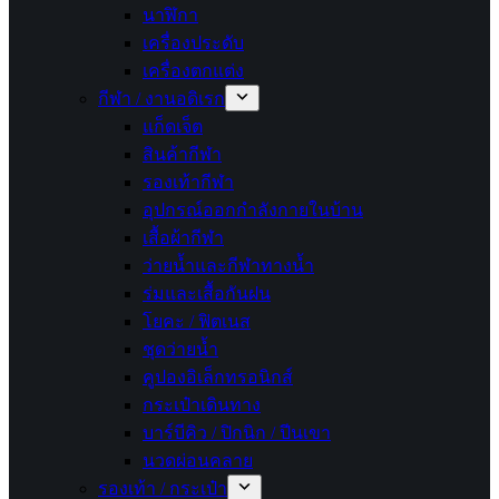
นาฬิกา
เครื่องประดับ
เครื่องตกแต่ง
กีฬา / งานอดิเรก
แก็ดเจ็ต
สินค้ากีฬา
รองเท้ากีฬา
อุปกรณ์ออกกำลังกายในบ้าน
เสื้อผ้ากีฬา
ว่ายน้ำและกีฬาทางน้ำ
ร่มและเสื้อกันฝน
โยคะ / ฟิตเนส
ชุดว่ายน้ำ
คูปองอิเล็กทรอนิกส์
กระเป๋าเดินทาง
บาร์บีคิว / ปิกนิก / ปีนเขา
นวดผ่อนคลาย
รองเท้า / กระเป๋า