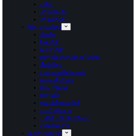
นาฬิกา
เครื่องประดับ
เครื่องตกแต่ง
กีฬา / งานอดิเรก
แก็ดเจ็ต
สินค้ากีฬา
รองเท้ากีฬา
อุปกรณ์ออกกำลังกายในบ้าน
เสื้อผ้ากีฬา
ว่ายน้ำและกีฬาทางน้ำ
ร่มและเสื้อกันฝน
โยคะ / ฟิตเนส
ชุดว่ายน้ำ
คูปองอิเล็กทรอนิกส์
กระเป๋าเดินทาง
บาร์บีคิว / ปิกนิก / ปีนเขา
นวดผ่อนคลาย
รองเท้า / กระเป๋า