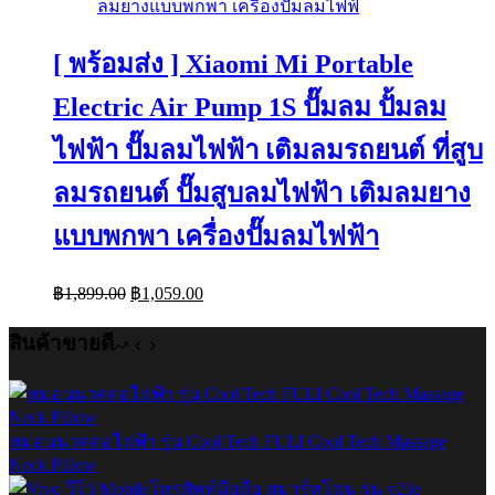
[ พร้อมส่ง ] Xiaomi Mi Portable
Electric Air Pump 1S ปั๊มลม ปั้มลม
ไฟฟ้า ปั๊มลมไฟฟ้า เติมลมรถยนต์ ที่สูบ
ลมรถยนต์ ปั๊มสูบลมไฟฟ้า เติมลมยาง
แบบพกพา เครื่องปั๊มลมไฟฟ้า
Original
Current
฿
1,899.00
฿
1,059.00
price
price
was:
is:
สินค้าขายดี
฿1,899.00.
฿1,059.00.
หมอนนวดคอไฟฟ้า รุ่น Cool Tech FULI Cool Tech Massage
Neck Pillow