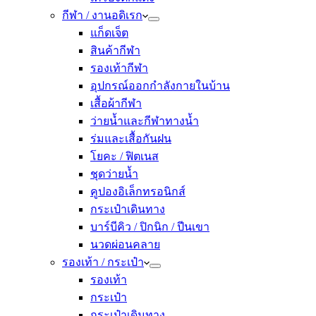
กีฬา / งานอดิเรก
แก็ดเจ็ต
สินค้ากีฬา
รองเท้ากีฬา
อุปกรณ์ออกกำลังกายในบ้าน
เสื้อผ้ากีฬา
ว่ายน้ำและกีฬาทางน้ำ
ร่มและเสื้อกันฝน
โยคะ / ฟิตเนส
ชุดว่ายน้ำ
คูปองอิเล็กทรอนิกส์
กระเป๋าเดินทาง
บาร์บีคิว / ปิกนิก / ปีนเขา
นวดผ่อนคลาย
รองเท้า / กระเป๋า
รองเท้า
กระเป๋า
กระเป๋าเดินทาง