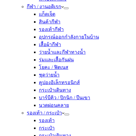
กีฬา / งานอดิเรก
แก็ดเจ็ต
สินค้ากีฬา
รองเท้ากีฬา
อุปกรณ์ออกกำลังกายในบ้าน
เสื้อผ้ากีฬา
ว่ายน้ำและกีฬาทางน้ำ
ร่มและเสื้อกันฝน
โยคะ / ฟิตเนส
ชุดว่ายน้ำ
คูปองอิเล็กทรอนิกส์
กระเป๋าเดินทาง
บาร์บีคิว / ปิกนิก / ปีนเขา
นวดผ่อนคลาย
รองเท้า / กระเป๋า
รองเท้า
กระเป๋า
กระเป๋าเดินทาง