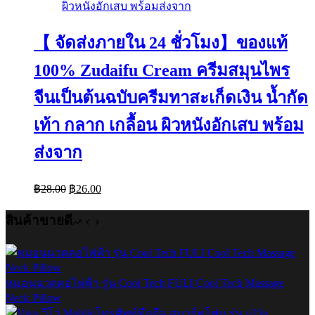
【 จัดส่งภายใน 24 ชั่วโมง】ของแท้
100% Zudaifu Cream ครีมสมุนไพร
จีนเป็นต้นฉบับครีมทาสะเก็ดเงิน น้ำกัด
เท้า กลาก เกลื้อน ผิวหนังอักเสบ พร้อม
ส่งจาก
Original
Current
฿
28.00
฿
26.00
price
price
was:
is:
สินค้าขายดี
฿28.00.
฿26.00.
หมอนนวดคอไฟฟ้า รุ่น Cool Tech FULI Cool Tech Massage
Neck Pillow