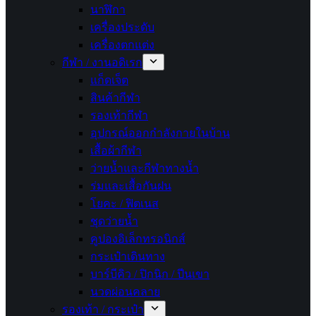
นาฬิกา
เครื่องประดับ
เครื่องตกแต่ง
กีฬา / งานอดิเรก
แก็ดเจ็ต
สินค้ากีฬา
รองเท้ากีฬา
อุปกรณ์ออกกำลังกายในบ้าน
เสื้อผ้ากีฬา
ว่ายน้ำและกีฬาทางน้ำ
ร่มและเสื้อกันฝน
โยคะ / ฟิตเนส
ชุดว่ายน้ำ
คูปองอิเล็กทรอนิกส์
กระเป๋าเดินทาง
บาร์บีคิว / ปิกนิก / ปีนเขา
นวดผ่อนคลาย
รองเท้า / กระเป๋า