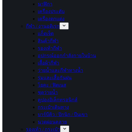
นาฬิกา
เครื่องประดับ
เครื่องตกแต่ง
กีฬา / งานอดิเรก
แก็ดเจ็ต
สินค้ากีฬา
รองเท้ากีฬา
อุปกรณ์ออกกำลังกายในบ้าน
เสื้อผ้ากีฬา
ว่ายน้ำและกีฬาทางน้ำ
ร่มและเสื้อกันฝน
โยคะ / ฟิตเนส
ชุดว่ายน้ำ
คูปองอิเล็กทรอนิกส์
กระเป๋าเดินทาง
บาร์บีคิว / ปิกนิก / ปีนเขา
นวดผ่อนคลาย
รองเท้า / กระเป๋า