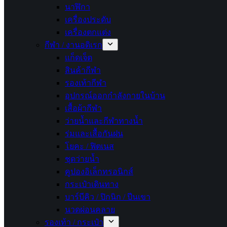
นาฬิกา
เครื่องประดับ
เครื่องตกแต่ง
กีฬา / งานอดิเรก
แก็ดเจ็ต
สินค้ากีฬา
รองเท้ากีฬา
อุปกรณ์ออกกำลังกายในบ้าน
เสื้อผ้ากีฬา
ว่ายน้ำและกีฬาทางน้ำ
ร่มและเสื้อกันฝน
โยคะ / ฟิตเนส
ชุดว่ายน้ำ
คูปองอิเล็กทรอนิกส์
กระเป๋าเดินทาง
บาร์บีคิว / ปิกนิก / ปีนเขา
นวดผ่อนคลาย
รองเท้า / กระเป๋า