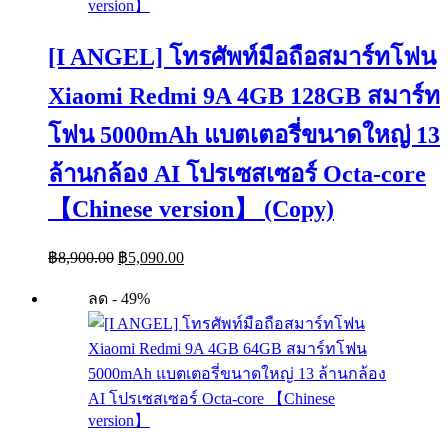
[I ANGEL] โทรศัพท์มือถือสมาร์ทโฟน
Xiaomi Redmi 9A 4GB 128GB สมาร์ท
โฟน 5000mAh แบตเตอรี่ขนาดใหญ่ 13
ล้านกล้อง AI โปรเซสเซอร์ Octa-core
【Chinese version】 (Copy)
Original
Current
฿
8,900.00
฿
5,090.00
price
price
was:
is:
ลด - 49%
฿8,900.00.
฿5,090.00.