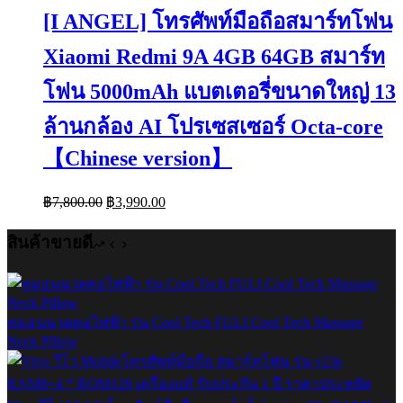
[I ANGEL] โทรศัพท์มือถือสมาร์ทโฟน
Xiaomi Redmi 9A 4GB 64GB สมาร์ท
โฟน 5000mAh แบตเตอรี่ขนาดใหญ่ 13
ล้านกล้อง AI โปรเซสเซอร์ Octa-core
【Chinese version】
Original
Current
฿
7,800.00
฿
3,990.00
price
price
was:
is:
สินค้าขายดี
฿7,800.00.
฿3,990.00.
หมอนนวดคอไฟฟ้า รุ่น Cool Tech FULI Cool Tech Massage
Neck Pillow