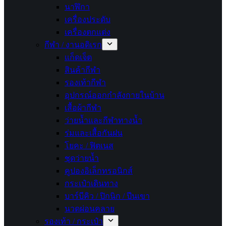
นาฬิกา
เครื่องประดับ
เครื่องตกแต่ง
กีฬา / งานอดิเรก
แก็ดเจ็ต
สินค้ากีฬา
รองเท้ากีฬา
อุปกรณ์ออกกำลังกายในบ้าน
เสื้อผ้ากีฬา
ว่ายน้ำและกีฬาทางน้ำ
ร่มและเสื้อกันฝน
โยคะ / ฟิตเนส
ชุดว่ายน้ำ
คูปองอิเล็กทรอนิกส์
กระเป๋าเดินทาง
บาร์บีคิว / ปิกนิก / ปีนเขา
นวดผ่อนคลาย
รองเท้า / กระเป๋า