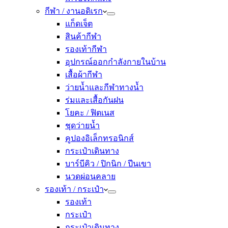
กีฬา / งานอดิเรก
แก็ดเจ็ต
สินค้ากีฬา
รองเท้ากีฬา
อุปกรณ์ออกกำลังกายในบ้าน
เสื้อผ้ากีฬา
ว่ายน้ำและกีฬาทางน้ำ
ร่มและเสื้อกันฝน
โยคะ / ฟิตเนส
ชุดว่ายน้ำ
คูปองอิเล็กทรอนิกส์
กระเป๋าเดินทาง
บาร์บีคิว / ปิกนิก / ปีนเขา
นวดผ่อนคลาย
รองเท้า / กระเป๋า
รองเท้า
กระเป๋า
กระเป๋าเดินทาง