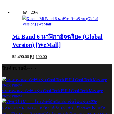
ลด - 20%
Mi Band 6 นาฬิกาอัจฉริยะ (Global
Version) [WeMall]
Original
Current
฿
1,490.00
฿
1,190.00
price
price
was:
is:
สินค้าขายดี
฿1,490.00.
฿1,190.00.
หมอนนวดคอไฟฟ้า รุ่น Cool Tech FULI Cool Tech Massage
Neck Pillow