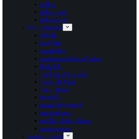
นาฬิกา
เครื่องประดับ
เครื่องตกแต่ง
กีฬา / งานอดิเรก
แก็ดเจ็ต
สินค้ากีฬา
รองเท้ากีฬา
อุปกรณ์ออกกำลังกายในบ้าน
เสื้อผ้ากีฬา
ว่ายน้ำและกีฬาทางน้ำ
ร่มและเสื้อกันฝน
โยคะ / ฟิตเนส
ชุดว่ายน้ำ
คูปองอิเล็กทรอนิกส์
กระเป๋าเดินทาง
บาร์บีคิว / ปิกนิก / ปีนเขา
นวดผ่อนคลาย
รองเท้า / กระเป๋า