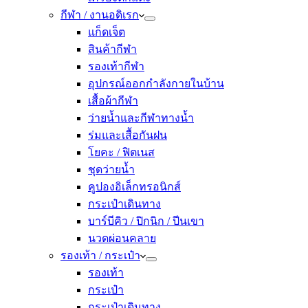
กีฬา / งานอดิเรก
แก็ดเจ็ต
สินค้ากีฬา
รองเท้ากีฬา
อุปกรณ์ออกกำลังกายในบ้าน
เสื้อผ้ากีฬา
ว่ายน้ำและกีฬาทางน้ำ
ร่มและเสื้อกันฝน
โยคะ / ฟิตเนส
ชุดว่ายน้ำ
คูปองอิเล็กทรอนิกส์
กระเป๋าเดินทาง
บาร์บีคิว / ปิกนิก / ปีนเขา
นวดผ่อนคลาย
รองเท้า / กระเป๋า
รองเท้า
กระเป๋า
กระเป๋าเดินทาง