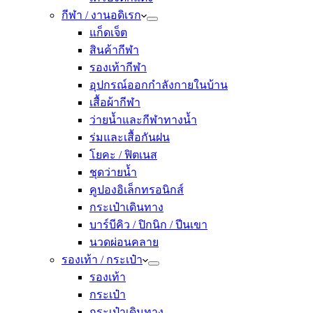
กีฬา / งานอดิเรก
แก็ดเจ็ต
สินค้ากีฬา
รองเท้ากีฬา
อุปกรณ์ออกกำลังกายในบ้าน
เสื้อผ้ากีฬา
ว่ายน้ำและกีฬาทางน้ำ
ร่มและเสื้อกันฝน
โยคะ / ฟิตเนส
ชุดว่ายน้ำ
คูปองอิเล็กทรอนิกส์
กระเป๋าเดินทาง
บาร์บีคิว / ปิกนิก / ปีนเขา
นวดผ่อนคลาย
รองเท้า / กระเป๋า
รองเท้า
กระเป๋า
กระเป๋าเดินทาง