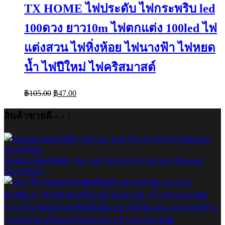
TX HOME ไฟประดับ ไฟกระพริบ led
100ดวง ยาว10m ไฟตกแต่ง 100led ไฟ
แต่งสวน ไฟหิ่งห้อย ไฟนางฟ้า ไฟหยด
น้ำ ไฟปีใหม่ ไฟคริสมาสต์
Original
Current
฿
105.00
฿
47.00
price
price
was:
is:
สินค้าขายดี
฿105.00.
฿47.00.
หมอนนวดคอไฟฟ้า รุ่น Cool Tech FULI Cool Tech Massage
Neck Pillow
Vivo วีโว่ Mobileโทรศัพท์มือถือ สมาร์ทโฟน รุ่น v23e RAM8+4
* ROM128 เครื่องแท้ รับประกัน 1 ปี ราคาประหยัด