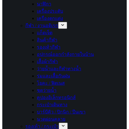
นาฬิกา
เครื่องประดับ
เครื่องตกแต่ง
กีฬา / งานอดิเรก
แก็ดเจ็ต
สินค้ากีฬา
รองเท้ากีฬา
อุปกรณ์ออกกำลังกายในบ้าน
เสื้อผ้ากีฬา
ว่ายน้ำและกีฬาทางน้ำ
ร่มและเสื้อกันฝน
โยคะ / ฟิตเนส
ชุดว่ายน้ำ
คูปองอิเล็กทรอนิกส์
กระเป๋าเดินทาง
บาร์บีคิว / ปิกนิก / ปีนเขา
นวดผ่อนคลาย
รองเท้า / กระเป๋า