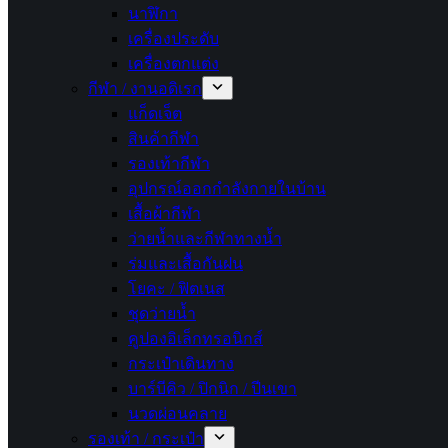
นาฬิกา
เครื่องประดับ
เครื่องตกแต่ง
กีฬา / งานอดิเรก
แก็ดเจ็ต
สินค้ากีฬา
รองเท้ากีฬา
อุปกรณ์ออกกำลังกายในบ้าน
เสื้อผ้ากีฬา
ว่ายน้ำและกีฬาทางน้ำ
ร่มและเสื้อกันฝน
โยคะ / ฟิตเนส
ชุดว่ายน้ำ
คูปองอิเล็กทรอนิกส์
กระเป๋าเดินทาง
บาร์บีคิว / ปิกนิก / ปีนเขา
นวดผ่อนคลาย
รองเท้า / กระเป๋า