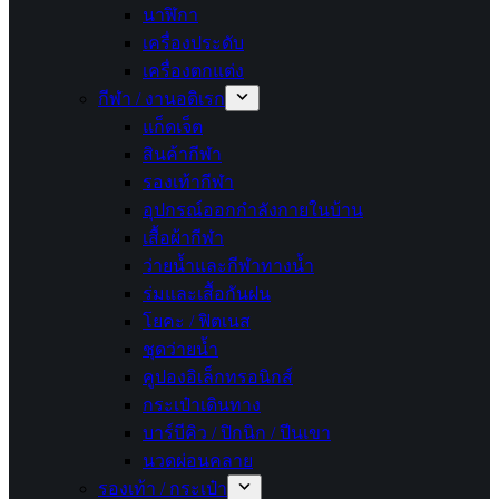
นาฬิกา
เครื่องประดับ
เครื่องตกแต่ง
กีฬา / งานอดิเรก
แก็ดเจ็ต
สินค้ากีฬา
รองเท้ากีฬา
อุปกรณ์ออกกำลังกายในบ้าน
เสื้อผ้ากีฬา
ว่ายน้ำและกีฬาทางน้ำ
ร่มและเสื้อกันฝน
โยคะ / ฟิตเนส
ชุดว่ายน้ำ
คูปองอิเล็กทรอนิกส์
กระเป๋าเดินทาง
บาร์บีคิว / ปิกนิก / ปีนเขา
นวดผ่อนคลาย
รองเท้า / กระเป๋า