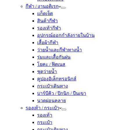
กีฬา / งานอดิเรก
แก็ดเจ็ต
สินค้ากีฬา
รองเท้ากีฬา
อุปกรณ์ออกกำลังกายในบ้าน
เสื้อผ้ากีฬา
ว่ายน้ำและกีฬาทางน้ำ
ร่มและเสื้อกันฝน
โยคะ / ฟิตเนส
ชุดว่ายน้ำ
คูปองอิเล็กทรอนิกส์
กระเป๋าเดินทาง
บาร์บีคิว / ปิกนิก / ปีนเขา
นวดผ่อนคลาย
รองเท้า / กระเป๋า
รองเท้า
กระเป๋า
กระเป๋าเดินทาง