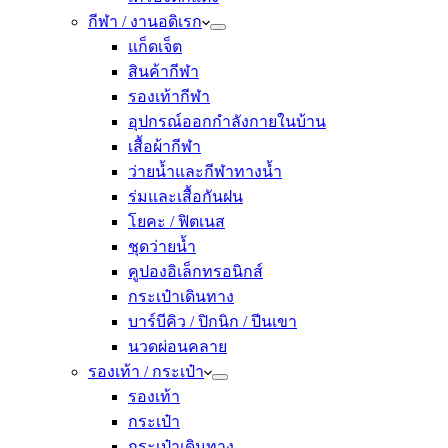
กีฬา / งานอดิเรก
แก็ดเจ็ต
สินค้ากีฬา
รองเท้ากีฬา
อุปกรณ์ออกกำลังกายในบ้าน
เสื้อผ้ากีฬา
ว่ายน้ำและกีฬาทางน้ำ
ร่มและเสื้อกันฝน
โยคะ / ฟิตเนส
ชุดว่ายน้ำ
คูปองอิเล็กทรอนิกส์
กระเป๋าเดินทาง
บาร์บีคิว / ปิกนิก / ปีนเขา
นวดผ่อนคลาย
รองเท้า / กระเป๋า
รองเท้า
กระเป๋า
กระเป๋าเดินทาง