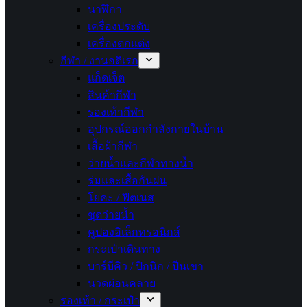
นาฬิกา
เครื่องประดับ
เครื่องตกแต่ง
กีฬา / งานอดิเรก
แก็ดเจ็ต
สินค้ากีฬา
รองเท้ากีฬา
อุปกรณ์ออกกำลังกายในบ้าน
เสื้อผ้ากีฬา
ว่ายน้ำและกีฬาทางน้ำ
ร่มและเสื้อกันฝน
โยคะ / ฟิตเนส
ชุดว่ายน้ำ
คูปองอิเล็กทรอนิกส์
กระเป๋าเดินทาง
บาร์บีคิว / ปิกนิก / ปีนเขา
นวดผ่อนคลาย
รองเท้า / กระเป๋า