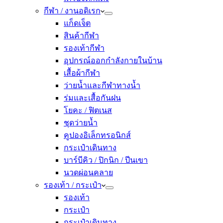
กีฬา / งานอดิเรก
แก็ดเจ็ต
สินค้ากีฬา
รองเท้ากีฬา
อุปกรณ์ออกกำลังกายในบ้าน
เสื้อผ้ากีฬา
ว่ายน้ำและกีฬาทางน้ำ
ร่มและเสื้อกันฝน
โยคะ / ฟิตเนส
ชุดว่ายน้ำ
คูปองอิเล็กทรอนิกส์
กระเป๋าเดินทาง
บาร์บีคิว / ปิกนิก / ปีนเขา
นวดผ่อนคลาย
รองเท้า / กระเป๋า
รองเท้า
กระเป๋า
กระเป๋าเดินทาง