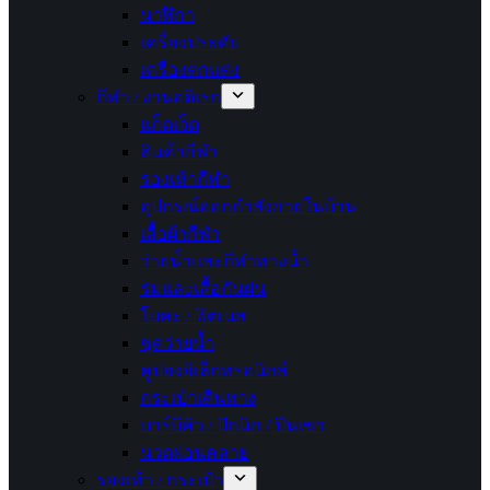
นาฬิกา
เครื่องประดับ
เครื่องตกแต่ง
กีฬา / งานอดิเรก
แก็ดเจ็ต
สินค้ากีฬา
รองเท้ากีฬา
อุปกรณ์ออกกำลังกายในบ้าน
เสื้อผ้ากีฬา
ว่ายน้ำและกีฬาทางน้ำ
ร่มและเสื้อกันฝน
โยคะ / ฟิตเนส
ชุดว่ายน้ำ
คูปองอิเล็กทรอนิกส์
กระเป๋าเดินทาง
บาร์บีคิว / ปิกนิก / ปีนเขา
นวดผ่อนคลาย
รองเท้า / กระเป๋า