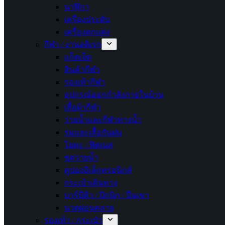
นาฬิกา
เครื่องประดับ
เครื่องตกแต่ง
กีฬา / งานอดิเรก
แก็ดเจ็ต
สินค้ากีฬา
รองเท้ากีฬา
อุปกรณ์ออกกำลังกายในบ้าน
เสื้อผ้ากีฬา
ว่ายน้ำและกีฬาทางน้ำ
ร่มและเสื้อกันฝน
โยคะ / ฟิตเนส
ชุดว่ายน้ำ
คูปองอิเล็กทรอนิกส์
กระเป๋าเดินทาง
บาร์บีคิว / ปิกนิก / ปีนเขา
นวดผ่อนคลาย
รองเท้า / กระเป๋า